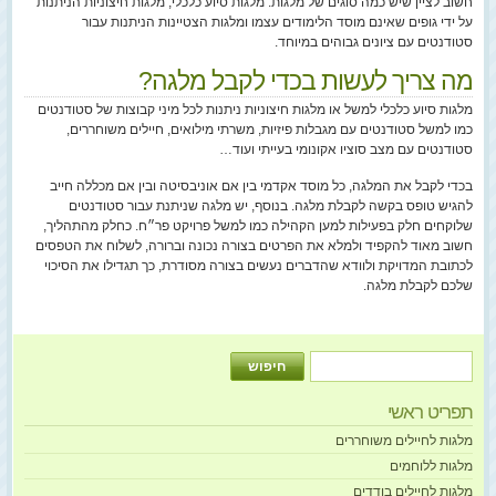
חשוב לציין שיש כמה סוגים של מלגות: מלגות סיוע כלכלי, מלגות חיצוניות הניתנות
על ידי גופים שאינם מוסד הלימודים עצמו ומלגות הצטיינות הניתנות עבור
סטודנטים עם ציונים גבוהים במיוחד.
מה צריך לעשות בכדי לקבל מלגה?
מלגות סיוע כלכלי למשל או מלגות חיצוניות ניתנות לכל מיני קבוצות של סטודנטים
כמו למשל סטודנטים עם מגבלות פיזיות, משרתי מילואים, חיילים משוחררים,
סטודנטים עם מצב סוציו אקונומי בעייתי ועוד…
בכדי לקבל את המלגה, כל מוסד אקדמי בין אם אוניבסיטה ובין אם מכללה חייב
להגיש טופס בקשה לקבלת מלגה. בנוסף, יש מלגה שניתנת עבור סטודנטים
שלוקחים חלק בפעילות למען הקהילה כמו למשל פרויקט פר״ח. כחלק מהתהליך,
חשוב מאוד להקפיד ולמלא את הפרטים בצורה נכונה וברורה, לשלוח את הטפסים
לכתובת המדויקת ולוודא שהדברים נעשים בצורה מסודרת, כך תגדילו את הסיכוי
שלכם לקבלת מלגה.
תפריט ראשי
מלגות לחיילים משוחררים
מלגות ללוחמים
מלגות לחיילים בודדים