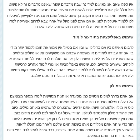
אין ספק שאם אנו מגיעים למדינה שבה מדברים שפה שאיננו מדברים זה לא פשוט
כלל וכלל ולכן אנו ממליצים לכם לעשות את שיעורי הבית מבעוד מועד ולנסות ללמוד
את השפה המדוברת באותו מקום. כך שאם למשל אתם מתכננים רילוקיישן לאיטליה
לכו ללמוד איטלקית לפני או אם אתם לפני טיול של אחרי צבא לדרום אמריקה למדו
מעט ספרדית על מנת שיהיה לכם בסיס ברגע שתגיעו ליעד שלכם.
שימוש באפליקציות בתור עזר לימוד
לרבים מאיתנו בין אם ברילוקיישן ובין אם בטיול אין ממש את הזמן ללמוד יותר מידי,
בין אם זה עבודה לימודים או משפחה שבהם אנו משקיעים זמן או טיולים ובילויים
שאנו מעדיפים על פני לימוד השפה ולכן אין אנו הולכים לבתי ספר ללימוד השפה או
לוקחים שיעורים פרטיים. לכן, שימוש באפליקציות או עזרי לימוד אחרים לרכישת
שפה חדשה יכולים לעזור לכם ללמוד ברגעים בהם יש לכם אפילו עשר דקות פנויות
ולא מצריכות מכם יציאה מהבית או פינוי זמן רב בלוח הזמנים שלכם.
שימוש במילון
אם אתם בדרך למקום מסויים כמו מסעדה או חנות מסויימת לימדו מספר מצומצם
של פעלים ומילות מפתח בהם אתם יודעים שאתם עתידים להשתמש בעזרת מילון
כיס או מילון אלקטרוני היות ואתם יודעים שתצטרכו להשתמש באותם מילים. כיום
ניתן להוריד מילון אלקטרוני לטלפון הנייד שיכול גם לעזור לכם לתרגם מילים בזמן
אמת ואף משפטים שלמים כך שאם אתם רוצים לבדוק איך אומרים משפט כלשהו
תוך כדי שיחה אתם מקלידים אותו בשפת האם שלכם ולאחר מכן תוכלו לראות
ולשמוע איך אומרים אותו בשפה אותה אתם צריכים, דבר שיכול לעזור לכם בחיי היום
במדינה זרה בה אתם נמצאים.