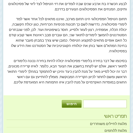
לבצע הכשרה בת ארבע שנים שבה לומדים את רזי הטיפול לצד ליווי של פסיכולוגים
ותיקים, המנחים את הפסיכולוגים הצעירים בדרכם.
תחום הטיפול הפסיכולוגי הינו תחום מורכב, ואיננו מתאים לכל אחד אשר למד
לימודי פסיכולוגיה, נדרשות לשם כך תכונות פנימיות הכרחיות, כגון יכולת הקשבה,
יכולת הכלה, אמפתיה, רצון לעזור ולסייע, חוסר בשיפוטיות ועוד. לכן, לפני שנבחרים
הסטודנטים להמשך לימודים לתואר שני, הם עוברים סבב ראיונות אשר קובע קודם
כל האם אופיים מתאים למקצוע הטיפולי. כמובן שיש צורך במבחן מעבר שהוא
בחינת המתא"ם אשר בוחן את יכולותיו הקוגניטיביות של הסטודנט ואת הידע שלו
בפסיכולוגיה.
בסיכומו של דבר בחירה בלימודי פסיכולוגיה יכולה להיות בחירה נכונה כלימודים
לתואר ראשון, אולם יש לקחת בחשבון את הצעד הבא, כלומר. לאיזו קריירה מכוונים,
דבר זה יכול לסייע מאד על מנת להבין כיצד והיכן יש להתמקד במהלך לימודי התואר
הראשון ומשם לחתור לכיוון הקריירה המבוקשת. מומלץ להתייעץ גם עם ראשי
החוגים במוסדות האקדמיים על מנת להבין איזו התמחות היא המועדפת עליכם.
תפריט ראשי
מלגות לחיילים משוחררים
מלגות ללוחמים