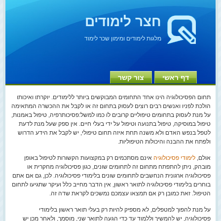
חצר לימודים
מלגות לימודים ומימון שכר לימוד
דף ראשי
צור קשר
תחום הפסיכולוגיה הינו אחד התחומים המבוקשים ביותר ללימודים. יוקרתו ואיכותו
הולכת לפניו ואנשים רבים רוצים לעסוק בתחום זה או לקבל את ההכשרה המתאימה
על מנת לעסוק בתחומים טיפוליים קרובים לו כמו למשל:פסיכותרפיה, טיפול באמנות,
טיפול במוסיקה, טיפול בתנועה וטיפול על ידי בעלי חיים. אין ספק שעל מנת לדעת
לטפל בנפש האדם ולא משנה תחת איזה תחום טיפולי, יש לקבל את הידע הדרוש
ולפתח את ההבנה והיכולות הטיפוליות.
אולם,
לימודי פסיכולוגיה
אינם מסתכמים רק במקצועות הקשורות לטיפול באופן
מובהק, ניתן להתפתח מתחום זה לתחומים שונים, כגון פסיכולוגיה מחקרית או
פסיכולוגיה ארגונית הנחשבים לתחומים שונים בלימודי פסיכולוגיה. לכן, גם אם אתם
בוחרים בלימודי פסיכולוגיה לתואר ראשון, אין הדבר מחייב כלל ועיקר שתגיעו לתחום
הטיפול. זאת כמובן רק אם תמצאו עצמכם נמשכים לקראת שדה זה.
על מנת להפוך למטפלים, לא מספיק להיות רק בעלי תואר ראשון בלימודי
פסיכולוגיה, יש להמשיך וללמוד עד כדי הגעה לתואר שני, מוסמך, ולאחר מכן יש