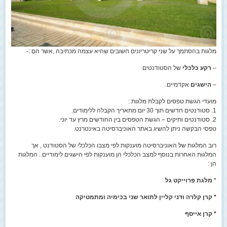
מלגות בהסתמך על שני קריטריונים חשובים שהיא עצמה מכתיבה ,אשר הם :-
–
רקע כלכלי
של הסטודנטים
–
הישגים
אקדמיים.
מועדי הגשת טפסים לקבלת מלגות :
1. סטודנטים חדשים תוך 30 יום מתאריך הקבלה ללימודים.
2. סטודנטים ותיקים – הגשת הטפסים בין החודשים מרץ עד יוני.
טפסי הבקשה ניתן להשיג באתר האוניברסיטה באינטרנט.
רוב המלגות של האוניברסיטה מוענקות לפי מצבו הכלכלי של הסטודנט , אך
המלגות האחרות בנוסף למצב הכלכלי הן מוענקות לפי הישגים לימודיים . המלגות
הן :
*
מלגת פרוייקט גל
* קרן קלרה ודני קליין לתואר שני בכימיה ומתמטיקה
* קרן אייסף