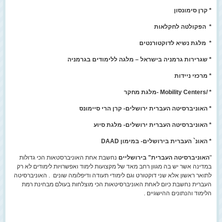
* קרן סימונסון
* הפקולטה לחקלאות
* מלגת נשיא לדוקטורנטים
* שגרירות גרמניה בישראל – מלגה ללימודים בגרמניה
* מרכזי ניידות
* /Mobility Centers -מלגת מחקר
* האוניברסיטה העברית ירושלים- קרן הרי סיימונס
* האוניברסיטה העברית ירושלים- מלגת סיוע
* האונ` העברית בירושלים- במימון DAAD
"
האוניברסיטה העברית" בירושליים
נחשבת אחת האוניברסטאות הכי גדולות
במדינה אשר יש בה מגוון רחב מאד של מקצועות לימוד ואפשרויות לימודים לא רק
לתואר ראשון אלא שני דוקטורט וגם לימודי תעודה ודיפלומה שונים . האוניברסיטה
העברית נחשבת כיום לאחת האוניברסיטאות הכי מוצלחות בעולם מבחינת רמת
הלימוד והנתונים ההישגיים .