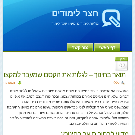
חצר לימודים
מלגות לימודים ומימון שכר לימוד
דף ראשי
צור קשר
אוק
02
תואר בחינוך – לגלות את הקסם שמעבר למקצוע
הוספת תגו
כללי
האנשים המשפיעים ביותר בחיינו הם אותם אנשים מיוחדים שהצליחו ללמד אותנו
דברים שלא היינו מגיעים אליהם בכוחות עצמנו, ובכך עזרו לעצב ולנתב את אופיינו
וגם את חיינו. עבור רבים מאיתנו, היו אלו אותם מורים מיוחדים בבית הספר
שבמשפט פשוט אחד הצליחו לנטוע בראשנו רעיונות שעשו מהפיכה באופן החשיבה
שלנו, וגרמו לנו להסתכל על הדברים אחרים. אותם מורים מיוחדים באו מתוך
תחושה של שליחות ואהבה למקצוע, ואם גם בכם בוערת התשוקה להשפיע על דור
העתיד, לימודי חינוך הם בהחלט עבורכם.
מדוע לבחור תואר בחינוך?