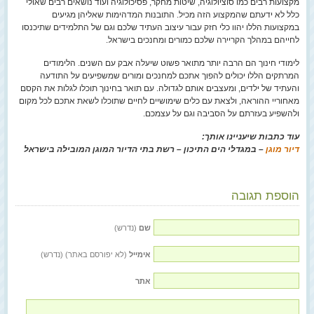
מקצועות רבים כמו סוציולוגיה, שיטות מחקר, פסיכולוגיה ועוד נושאים רבים שאולי
כלל לא ידעתם שהמקצוע הזה מכיל. התובנות המדהימות שאליהן מגיעים
במקצועות הללו יהוו כלי חזק עבור עיצוב העתיד שלכם וגם של התלמידים שתיכנסו
לחייהם במהלך הקריירה שלכם כמורים ומחנכים בישראל.
לימודי חינוך הם הרבה יותר מתואר פשוט שיעלה אבק עם השנים. הלימודים
המרתקים הללו יכולים להפוך אתכם למחנכים ומורים שמשפיעים על התודעה
והעתיד של ילדים, ומעצבים אותם לגדולה. עם תואר בחינוך תוכלו לגלות את הקסם
מאחוריי ההוראה, ולצאת עם כלים שימושיים לחיים שתוכלו לשאת אתכם לכל מקום
ולהשפיע בעזרתם על הסביבה וגם על עצמכם.
עוד כתבות שיעניינו אותך:
דיור מוגן
– במגדלי הים התיכון – רשת בתי הדיור המוגן המובילה בישראל
הוספת תגובה
שם
(נדרש)
אימייל
(לא יפורסם באתר) (נדרש)
אתר