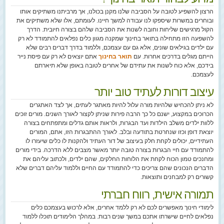
הרצון להשפיע לטובה על הסביבה שלנו מקנן בכולנו, אך מרביתנו משתיקים אותו
ובוחרים במשרות שיספקו לנו עבודה למשך חיינו. לעומתם, אלו שלא משתיקים את
הקול מרגישים שליחות וחובה לשנות את הסביבה שלהם בצורה חיובית. הדרך
להשפעה הזו מתחילה בתואר בחינוך שמקנה מגוון כלים נפלאים להתמודד לא רק
עם ילדים בגילאים שונים, אלא גם עם עצמכם, וללמוד בדרך דברים רבים שלא
הייתם מגלים בדרכים אחרות. עם
תואר בחינוך
אתם יוצאים לא רק עם פיסת נייר
בידכם, אלא כוח לשנות את עתידם של אחרים לטובה באופן שלא תיארתם
לעצמכם.
עיצוב דורות לעתיד טוב יותר
לא ניתן להכחיש שלהיות מורה עלול להיות מאתגר לעתים, אך לצד האתגרים
הכרוכים במקצוע, ישנם כל כך הרבה פירות שניתן לקצור לאורך השנים. מורים זוכים
ללוות ילדים משלב הילדות ועד הבגרות, ולראות אותם גדלים ומתפתחים בצורה
יוצאת דופן וכזו שנחרטת בתודעה ובלב. לאורך ההתבגרות הזו, אתם, המורים
העתידיים, יכולים לקחת חלק בעיצוב של דור העתיד ולהקנות לו כלים שיעזרו לו
להתמודד עם חיי הבגרות בצורה טובה יותר מאשר מצבים ללא הדרכה. בידי מורים
ומחנכים טמון הכוח לקחת את הלוחות החלקים, שהם ילדים, ולכתוב עליהם את
הדברים הנכונים שהם צריכים כדי להתמודד עם החיים וללמוד עליהם דברים שלא
קשורים רק למבחנים ותוצאות.
תמורה אישית, רווח חברתי
לימודי חינוך מאפשרים לכם לא רק ללמד אחרים, אלא לרכוש בעצמכם כלים
נפלאים לחיים שישרתו אתכם במשך שנים רבות. במהלך הלימודים תוכלו ללמוד