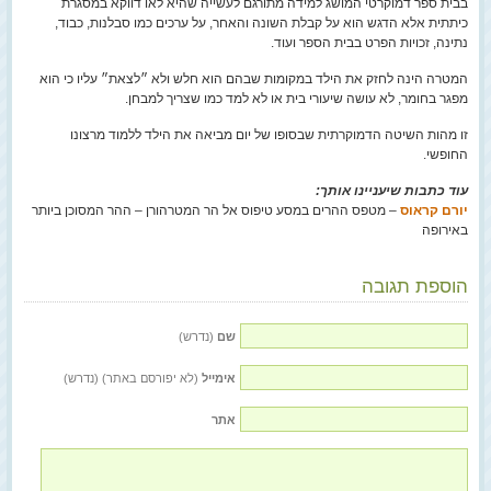
בבית ספר דמוקרטי המושג למידה מתורגם לעשייה שהיא לאו דווקא במסגרת
כיתתית אלא הדגש הוא על קבלת השונה והאחר, על ערכים כמו סבלנות, כבוד,
נתינה, זכויות הפרט בבית הספר ועוד.
המטרה הינה לחזק את הילד במקומות שבהם הוא חלש ולא ״לצאת״ עליו כי הוא
מפגר בחומר, לא עושה שיעורי בית או לא למד כמו שצריך למבחן.
זו מהות השיטה הדמוקרתית שבסופו של יום מביאה את הילד ללמוד מרצונו
החופשי.
עוד כתבות שיעניינו אותך:
יורם קראוס
– מטפס ההרים במסע טיפוס אל הר המטרהורן – ההר המסוכן ביותר
באירופה
הוספת תגובה
שם
(נדרש)
אימייל
(לא יפורסם באתר) (נדרש)
אתר