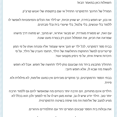
השאלות כאן במאמר הבא!
המודל של החינוך הדמוקרטי התחיל אי שם בתקופתו של יאנוש קורצ’ק.
אז נכון, יש חופש בחירה, יש שוויון זכויות, יש לילד את הכלים והמיומנויות לאפשר לו
ללמוד בלי עונשים, בלי צלצול, בלי שיעורי בית ובלי מבחנים.
עם זאת, יש מסגרת מוגדרת, יש מבוגר אחראי, יש מחנך, יש מתווה דרך מישהו
שמראה את הכיוון, את המסלול הנכון רק בצורה מעט שונה.
בבית ספר דמוקרטי, לכל ילד יש חונך אישי שצמוד אליו ומנחה אותו על פי המון
קריטריונים למשל החוזקות והחולשות של הילד, תחומי העניין של הילד, על פי
היכרות אישית איתו, על פי ניסיון מקצועי ועוד.
התהליך מתבצע ביחד מה שבעצם נותן לילד תחושה של חופש. אבל לא חופש
לעשות מה שבא לו, אלא חופש חיובי.
בבתי הספר הדמוקרטים, כך מחקרים מוכיחים אין כמעט אלימות, לא מילולית ולא
פיזית.
הילדים אינם מתוחים, הם הרבה יותר נינוחים מה שמאפשר להם גם ללמוד הרבה
יותר טוב. הילד יודע שיש לו גב, שהוא מוגן ויש לו על מי לסמוך ולכן הוא בכלל לא
מגיע למצב של אלימות וזה מה שיפה בשיטה הדמוקרטית.
את גבולות בית הספר קובעים המורים יחד עם התלמידים וההורים.